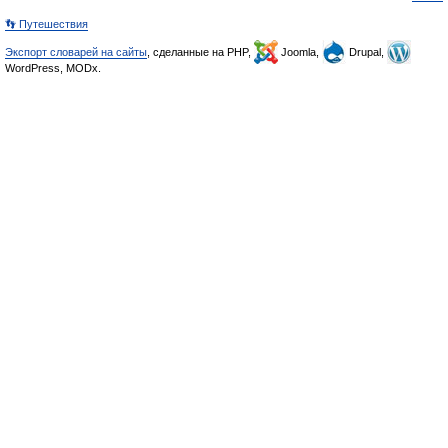
👣 Путешествия
Экспорт словарей на сайты
, сделанные на PHP,
Joomla,
Drupal,
WordPress, MODx.