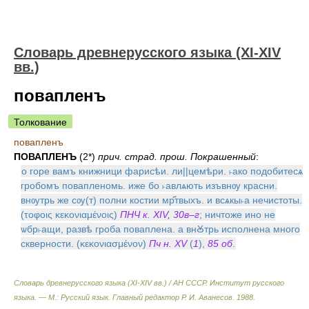
Словарь древнерусского языка (XI-XIV
вв.)
повапленъ
Толкование
повапленъ
ПОВАПЛЕНЪ
(2*)
прич. страд. прош. Покрашенный
:
о горе вамъ книжници фарисѣи. ли||цемѣри. ˫ако подобитесѧ
гробомъ повапленомь. иже бо ˫авлѧють изъвнѹ красни.
внѹтрь же сѹ(т) полни костии мр҃твыхъ. и всѧкы˫а нечистоты.
(τοφοις κεκονιαμένοις)
ПНЧ к. XIV, 30в–г
; ничтоже ино не
ѡбр˫ащи, развѣ гроба поваплена. а внꙊтрь исполнена много
скверности. (κεκονιασμένον)
Пч н. XV
(
1
),
85 об
.
Словарь древнерусского языка (XI-XIV вв.) / АН СССР. Институт русского
языка. — М.: Русский язык
.
Главный редактор Р. И. Аванесов
.
1988
.